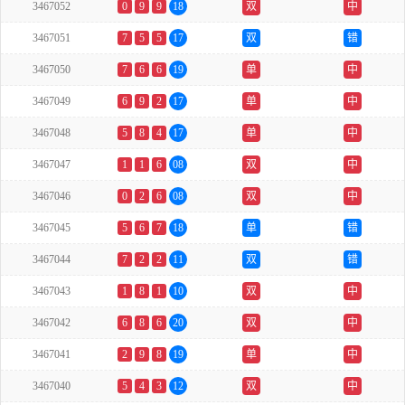
3467052
0
9
9
18
双
中
3467051
7
5
5
17
双
错
3467050
7
6
6
19
单
中
3467049
6
9
2
17
单
中
3467048
5
8
4
17
单
中
3467047
1
1
6
08
双
中
3467046
0
2
6
08
双
中
3467045
5
6
7
18
单
错
3467044
7
2
2
11
双
错
3467043
1
8
1
10
双
中
3467042
6
8
6
20
双
中
3467041
2
9
8
19
单
中
3467040
5
4
3
12
双
中