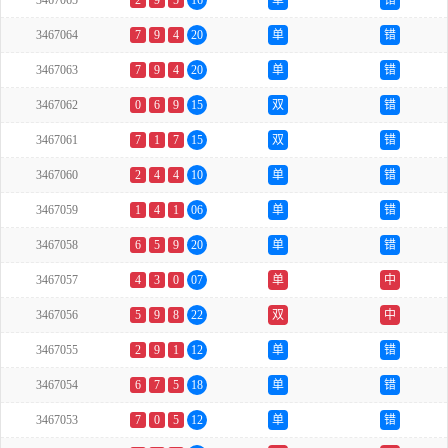
3467065
2
9
5
16
单
错
3467064
7
9
4
20
单
错
3467063
7
9
4
20
单
错
3467062
0
6
9
15
双
错
3467061
7
1
7
15
双
错
3467060
2
4
4
10
单
错
3467059
1
4
1
06
单
错
3467058
6
5
9
20
单
错
3467057
4
3
0
07
单
中
3467056
5
9
8
22
双
中
3467055
2
9
1
12
单
错
3467054
6
7
5
18
单
错
3467053
7
0
5
12
单
错