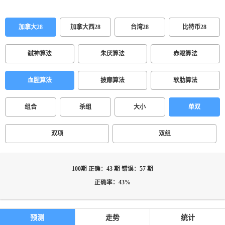
加拿大28
加拿大西28
台湾28
比特币28
弑神算法
朱厌算法
赤眼算法
血腥算法
披靡算法
软肋算法
组合
杀组
大小
单双
双项
双组
100期 正确：43 期 错误：57 期
正确率：43%
预测
走势
统计