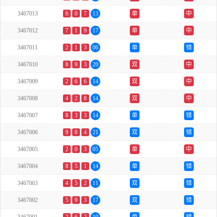
3467013
6
0
7
13
单
中
3467012
7
1
9
17
单
中
3467011
2
1
3
06
单
错
3467010
8
9
3
20
双
中
3467009
2
6
6
14
双
中
3467008
4
2
8
14
双
中
3467007
8
3
3
14
单
错
3467006
9
8
4
21
双
错
3467005
2
0
3
05
单
中
3467004
8
5
1
14
单
错
3467003
4
5
2
11
双
错
3467002
5
9
3
17
双
错