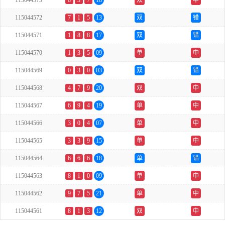
115044573
8
3
7
18
双
中
115044572
7
1
5
13
双
错
115044571
1
8
8
17
双
错
115044570
1
3
5
09
单
中
115044569
0
3
0
03
双
错
115044568
4
7
9
20
双
中
115044567
6
9
4
19
单
中
115044566
3
0
4
07
单
中
115044565
3
3
9
15
单
中
115044564
6
6
6
18
单
错
115044563
8
1
0
09
单
中
115044562
9
7
5
21
单
中
115044561
8
1
3
12
双
中