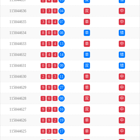
115044637
2
4
7
13
双
错
115044636
1
3
0
04
双
中
115044635
3
0
4
07
单
中
115044634
8
0
0
08
单
错
115044633
8
1
4
13
单
中
115044632
6
4
4
14
单
错
115044631
0
0
9
09
双
错
115044630
2
6
3
11
单
中
115044629
9
9
9
27
单
中
115044628
1
6
1
08
双
中
115044627
9
7
0
16
双
中
115044626
8
9
2
19
单
中
115044625
8
3
6
17
单
中