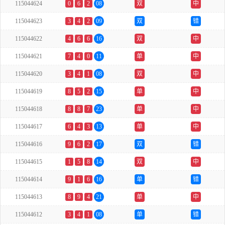
115044624
0
6
2
08
双
中
115044623
3
4
2
09
双
错
115044622
4
6
6
16
双
中
115044621
7
4
0
11
单
中
115044620
3
4
1
08
双
中
115044619
8
5
2
15
单
中
115044618
8
8
7
23
单
中
115044617
6
4
3
13
单
中
115044616
9
6
2
17
双
错
115044615
1
5
8
14
双
中
115044614
9
1
6
16
单
错
115044613
8
9
4
21
单
中
115044612
3
4
1
08
单
错