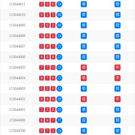
115044611
5
3
6
14
单
错
115044610
0
1
5
06
单
错
115044609
2
0
2
04
单
错
115044608
5
8
1
14
单
错
115044607
5
9
7
21
双
错
115044606
9
6
8
23
双
错
115044605
7
7
5
19
单
中
115044604
8
7
0
15
单
中
115044603
1
2
9
12
单
错
115044602
8
4
6
18
双
中
115044601
7
5
8
20
单
错
115044600
6
4
7
17
双
错
115044599
9
7
2
18
单
错