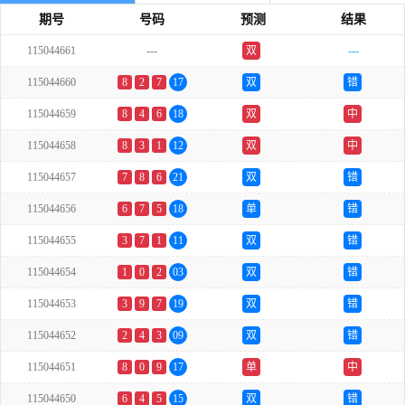
期号
号码
预测
结果
115044661
---
双
---
115044660
8
2
7
17
双
错
115044659
8
4
6
18
双
中
115044658
8
3
1
12
双
中
115044657
7
8
6
21
双
错
115044656
6
7
5
18
单
错
115044655
3
7
1
11
双
错
115044654
1
0
2
03
双
错
115044653
3
9
7
19
双
错
115044652
2
4
3
09
双
错
115044651
8
0
9
17
单
中
115044650
6
4
5
15
双
错