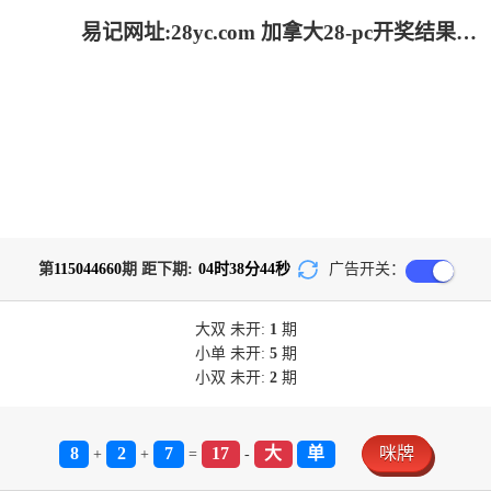
易记网址:28yc.com 加拿大28-pc开奖结果预测加拿大|加拿大28开奖结果预测官网|飞飞28加拿大在线预测_火热研究!
第
115044660
期 距下期:
04
时
38
分
44
秒
广告开关：
大双
未开:
1
期
小单
未开:
5
期
小双
未开:
2
期
8
2
7
17
大
单
咪牌
+
+
=
-