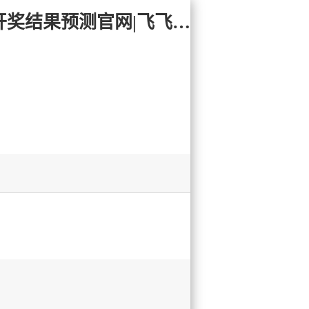
易记网址:28yc.com 加拿大28-pc开奖结果预测加拿大|加拿大28开奖结果预测官网|飞飞28加拿大在线预测_火热研究!