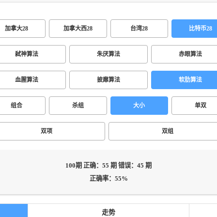
加拿大28
加拿大西28
台湾28
比特币28
弑神算法
朱厌算法
赤眼算法
血腥算法
披靡算法
软肋算法
组合
杀组
大小
单双
双项
双组
100期 正确：55 期 错误：45 期
正确率：55%
走势