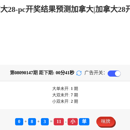
第
08090147
期 距下期:
00
分
40
秒
广告开关：
大单
未开:
1
期
大双
未开:
7
期
小双
未开:
2
期
0
+
8
+
3
=
11
-
小
单
咪牌