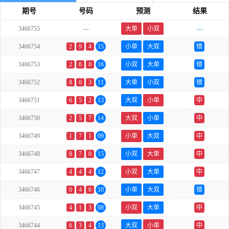
期号
号码
预测
结果
3466755
---
大单
小双
---
3466754
2
9
4
15
小单
大双
错
3466753
2
6
8
16
小双
大单
错
3466752
8
0
3
11
大单
小双
错
3466751
6
5
2
13
大双
小单
中
3466750
2
5
7
14
大双
小单
中
3466749
1
7
1
09
小单
大双
中
3466748
8
7
0
15
小双
大单
中
3466747
4
4
4
12
小双
大单
中
3466746
0
4
6
10
小单
大双
错
3466745
4
1
3
08
小双
大单
中
3466744
6
3
4
13
大双
小单
中