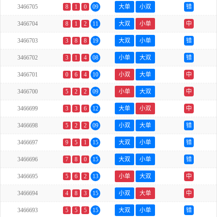
3466705
8
1
0
09
大单
小双
错
3466704
8
1
2
11
大双
小单
中
3466703
3
8
8
19
大双
小单
错
3466702
3
1
4
08
小单
大双
错
3466701
0
6
4
10
小双
大单
中
3466700
5
2
2
09
小单
大双
中
3466699
3
3
6
12
大单
小双
中
3466698
5
2
2
09
小双
大单
错
3466697
9
5
1
15
大双
小单
错
3466696
7
8
0
15
大双
小单
错
3466695
5
6
2
13
小单
大双
中
3466694
4
8
3
15
小双
大单
中
3466693
5
5
5
15
大双
小单
错