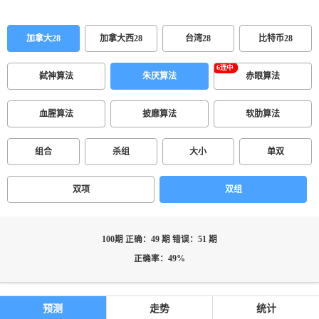
加拿大28
加拿大西28
台湾28
比特币28
弑神算法
朱厌算法
赤眼算法
血腥算法
披靡算法
软肋算法
组合
杀组
大小
单双
双项
双组
100期 正确：49 期 错误：51 期
正确率：49%
预测
走势
统计