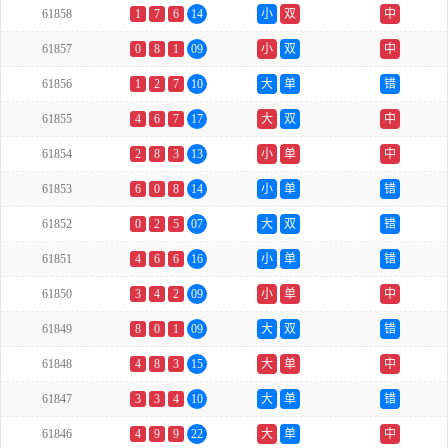
61858
1
7
6
14
小
双
中
61857
0
8
1
09
小
双
中
61856
1
2
7
10
大
单
错
61855
4
6
7
17
大
双
中
61854
2
8
3
13
小
单
中
61853
6
0
8
14
小
单
错
61852
0
2
5
07
大
双
错
61851
4
6
6
16
小
单
错
61850
3
4
2
09
小
单
中
61849
8
0
1
09
大
双
错
61848
4
8
3
15
大
单
中
61847
3
3
4
10
大
单
错
61846
4
9
9
22
大
单
中