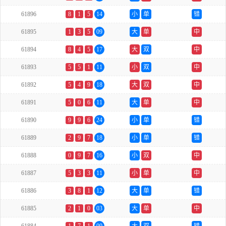
61896
8
1
5
14
小
单
错
61895
1
3
5
09
大
单
中
61894
8
4
5
17
大
双
中
61893
5
5
1
11
小
双
中
61892
5
4
9
18
大
双
中
61891
5
0
6
11
大
单
中
61890
9
9
6
24
小
单
错
61889
2
9
7
18
小
单
错
61888
0
9
7
16
小
双
中
61887
5
3
3
11
小
单
中
61886
3
8
1
12
大
单
错
61885
2
1
0
03
大
单
中