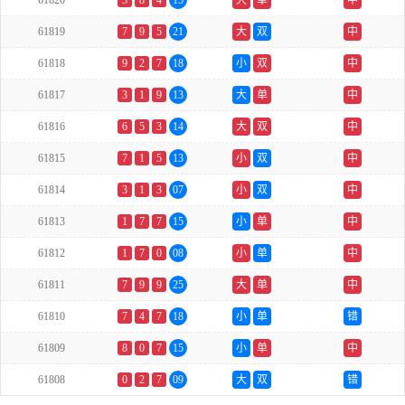
61820
3
8
4
15
大
单
中
61819
7
9
5
21
大
双
中
61818
9
2
7
18
小
双
中
61817
3
1
9
13
大
单
中
61816
6
5
3
14
大
双
中
61815
7
1
5
13
小
双
中
61814
3
1
3
07
小
双
中
61813
1
7
7
15
小
单
中
61812
1
7
0
08
小
单
中
61811
7
9
9
25
大
单
中
61810
7
4
7
18
小
单
错
61809
8
0
7
15
小
单
中
61808
0
2
7
09
大
双
错