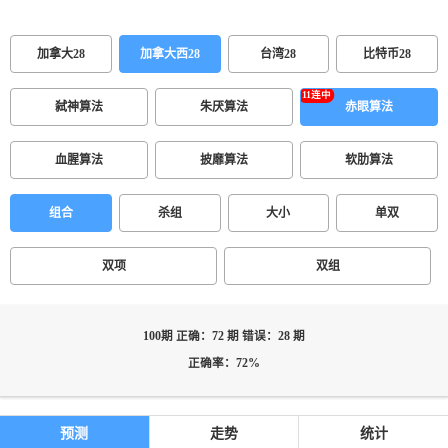
加拿大28
加拿大西28
台湾28
比特币28
弑神算法
朱厌算法
赤眼算法
血腥算法
披靡算法
软肋算法
组合
杀组
大小
单双
双项
双组
100期 正确：72 期 错误：28 期
正确率：72%
预测
走势
统计