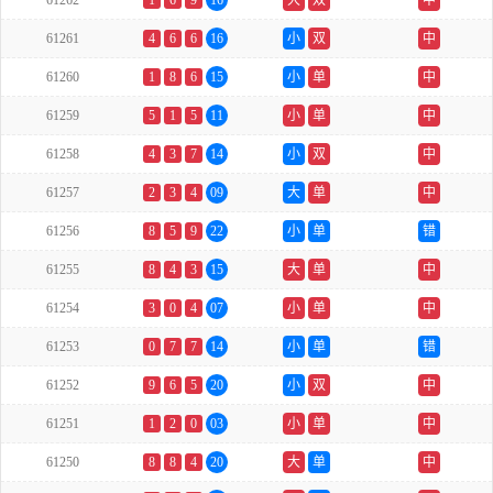
61262
1
6
9
16
大
双
中
61261
4
6
6
16
小
双
中
61260
1
8
6
15
小
单
中
61259
5
1
5
11
小
单
中
61258
4
3
7
14
小
双
中
61257
2
3
4
09
大
单
中
61256
8
5
9
22
小
单
错
61255
8
4
3
15
大
单
中
61254
3
0
4
07
小
单
中
61253
0
7
7
14
小
单
错
61252
9
6
5
20
小
双
中
61251
1
2
0
03
小
单
中
61250
8
8
4
20
大
单
中