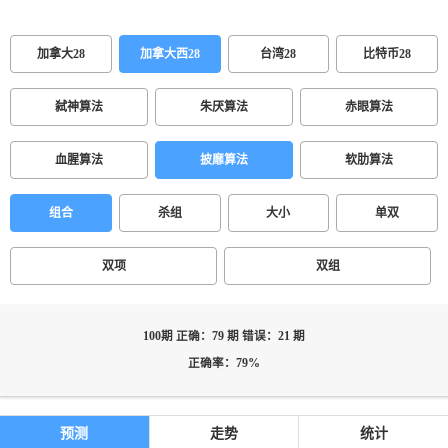
加拿大28
加拿大西28
台湾28
比特币28
弑神算法
朱厌算法
赤眼算法
血腥算法
披靡算法
软肋算法
组合
杀组
大小
单双
双项
双组
100期 正确：79 期 错误：21 期
正确率：79%
预测
走势
统计