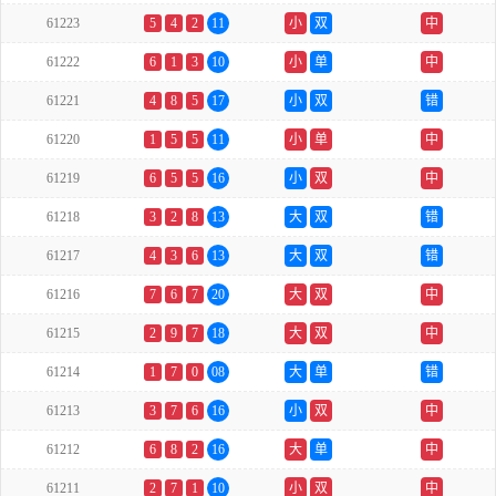
61223
5
4
2
11
小
双
中
61222
6
1
3
10
小
单
中
61221
4
8
5
17
小
双
错
61220
1
5
5
11
小
单
中
61219
6
5
5
16
小
双
中
61218
3
2
8
13
大
双
错
61217
4
3
6
13
大
双
错
61216
7
6
7
20
大
双
中
61215
2
9
7
18
大
双
中
61214
1
7
0
08
大
单
错
61213
3
7
6
16
小
双
中
61212
6
8
2
16
大
单
中
61211
2
7
1
10
小
双
中