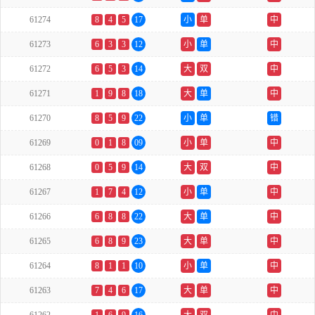
61274
8
4
5
17
小
单
中
61273
6
3
3
12
小
单
中
61272
6
5
3
14
大
双
中
61271
1
9
8
18
大
单
中
61270
8
5
9
22
小
单
错
61269
0
1
8
09
小
单
中
61268
0
5
9
14
大
双
中
61267
1
7
4
12
小
单
中
61266
6
8
8
22
大
单
中
61265
6
8
9
23
大
单
中
61264
8
1
1
10
小
单
中
61263
7
4
6
17
大
单
中