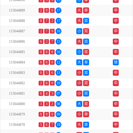
115044890
1
5
9
15
小
单
中
115044889
2
9
6
17
大
单
中
115044888
8
7
2
17
大
双
中
115044887
2
7
9
18
小
双
中
115044886
6
2
7
15
大
双
中
115044885
0
8
8
16
小
双
中
115044884
6
6
0
12
大
单
错
115044883
0
5
6
11
小
双
中
115044882
2
8
0
10
小
双
中
115044881
0
4
3
07
小
双
中
115044880
3
3
2
08
大
双
中
115044879
0
9
0
09
小
单
中
115044878
5
6
7
18
大
单
中