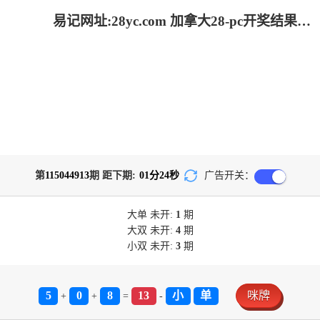
易记网址:28yc.com 加拿大28-pc开奖结果预测加拿大|加拿大28开奖结果预测官网|飞飞28加拿大在线预测_火热研究!
第
115044913
期 距下期:
01
分
24
秒
广告开关：
大单
未开:
1
期
大双
未开:
4
期
小双
未开:
3
期
5
0
8
13
小
单
咪牌
+
+
=
-