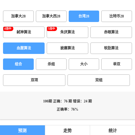
加拿大28
加拿大西28
台湾28
比特币28
弑神算法
朱厌算法
赤眼算法
血腥算法
披靡算法
软肋算法
组合
杀组
大小
单双
双项
双组
100期 正确：76 期 错误：24 期
正确率：76%
预测
走势
统计