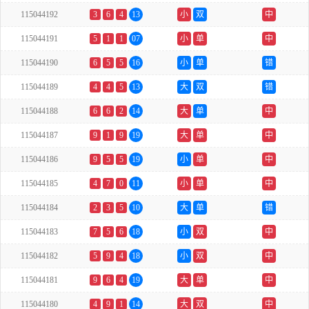
115044192
3
6
4
13
小
双
中
115044191
5
1
1
07
小
单
中
115044190
6
5
5
16
小
单
错
115044189
4
4
5
13
大
双
错
115044188
6
6
2
14
大
单
中
115044187
9
1
9
19
大
单
中
115044186
9
5
5
19
小
单
中
115044185
4
7
0
11
小
单
中
115044184
2
3
5
10
大
单
错
115044183
7
5
6
18
小
双
中
115044182
5
9
4
18
小
双
中
115044181
9
6
4
19
大
单
中
115044180
4
9
1
14
大
双
中