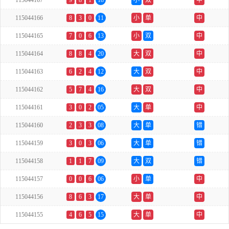
115044167
9
8
1
18
小
双
中
115044166
8
3
0
11
小
单
中
115044165
7
0
6
13
小
双
中
115044164
8
8
4
20
大
双
中
115044163
6
2
4
12
大
双
中
115044162
5
7
4
16
大
双
中
115044161
3
0
2
05
大
单
中
115044160
2
3
3
08
大
单
错
115044159
3
0
3
06
大
单
错
115044158
1
1
7
09
大
双
错
115044157
0
0
6
06
小
单
中
115044156
8
6
3
17
大
单
中
115044155
4
6
5
15
大
单
中