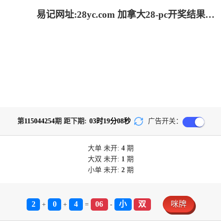
易记网址:28yc.com 加拿大28-pc开奖结果预测加拿大|加拿大28开奖结果预测官网|飞飞28加拿大在线预测_火热研究!
第
115044254
期 距下期:
03
时
19
分
08
秒
广告开关：
大单
未开:
4
期
大双
未开:
1
期
小单
未开:
2
期
2
0
4
06
小
双
咪牌
+
+
=
-