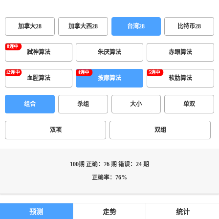
加拿大28
加拿大西28
台湾28
比特币28
弑神算法
朱厌算法
赤眼算法
血腥算法
披靡算法
软肋算法
组合
杀组
大小
单双
双项
双组
100期 正确：76 期 错误：24 期
正确率：76%
预测
走势
统计