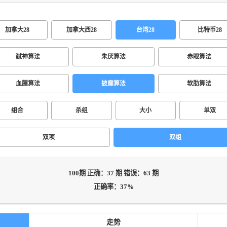
加拿大28
加拿大西28
台湾28
比特币28
弑神算法
朱厌算法
赤眼算法
血腥算法
披靡算法
软肋算法
组合
杀组
大小
单双
双项
双组
100期 正确：37 期 错误：63 期
正确率：37%
走势