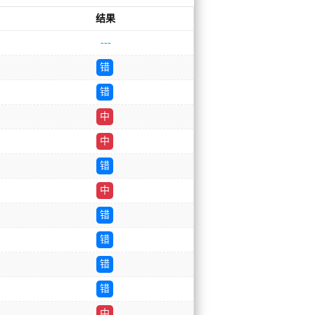
结果
---
错
错
中
中
错
中
错
错
错
错
中