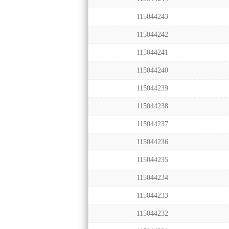
115044243
115044242
115044241
115044240
115044239
115044238
115044237
115044236
115044235
115044234
115044233
115044232