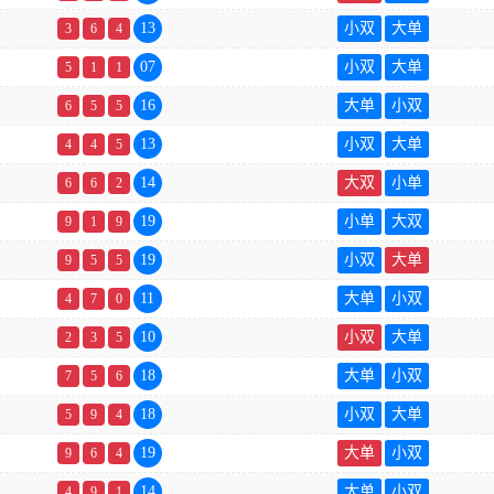
13
小双
大单
3
6
4
07
小双
大单
5
1
1
16
大单
小双
6
5
5
13
小双
大单
4
4
5
14
大双
小单
6
6
2
19
小单
大双
9
1
9
19
小双
大单
9
5
5
11
大单
小双
4
7
0
10
小双
大单
2
3
5
18
大单
小双
7
5
6
18
小双
大单
5
9
4
19
大单
小双
9
6
4
14
大单
小双
4
9
1