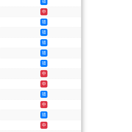
错
中
错
错
错
错
错
中
中
错
中
错
中