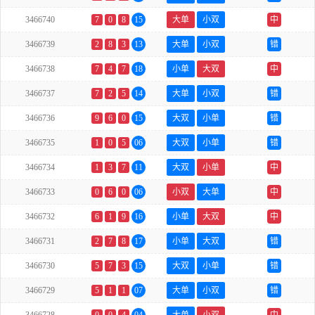
3466740
7
0
8
15
大单
小双
中
3466739
2
8
3
13
大单
小双
错
3466738
7
4
7
18
小单
大双
中
3466737
7
2
5
14
大单
小双
错
3466736
9
6
0
15
大双
小单
错
3466735
1
0
5
06
大双
小单
错
3466734
1
3
7
11
大双
小单
中
3466733
0
6
0
06
小双
大单
中
3466732
6
1
9
16
小单
大双
中
3466731
2
7
8
17
小单
大双
错
3466730
5
7
3
15
大双
小单
错
3466729
5
1
1
07
大单
小双
错