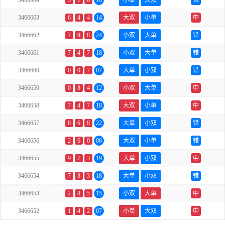
3466664
3
1
6
10
小单
大双
错
3466663
6
4
4
14
大双
小单
中
3466662
7
9
8
24
小双
大单
错
3466661
7
4
7
18
小双
大单
错
3466660
0
0
7
07
大单
小双
错
3466659
0
8
4
12
小双
大单
中
3466658
7
4
7
18
大双
小单
中
3466657
8
6
8
22
大单
小双
错
3466656
2
6
0
08
大双
小单
错
3466655
9
7
3
19
大单
小双
中
3466654
7
8
3
18
大单
小双
错
3466653
2
8
5
15
小双
大单
中
3466652
1
4
2
07
小单
大双
中