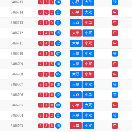
3466715
6
7
3
16
小双
大单
错
3466714
3
6
2
11
小单
大双
中
3466713
2
4
5
11
大双
小单
中
3466712
2
4
9
15
大单
小双
中
3466711
4
4
4
12
大单
小双
中
3466710
3
4
0
07
大单
小双
错
3466709
2
3
5
10
大单
小双
中
3466708
3
1
1
05
大双
小单
中
3466707
3
9
6
18
大单
小双
错
3466706
3
3
6
12
大双
小单
错
3466705
8
1
0
09
小单
大双
中
3466704
8
1
2
11
大单
小双
错
3466703
3
8
8
19
大单
小双
中