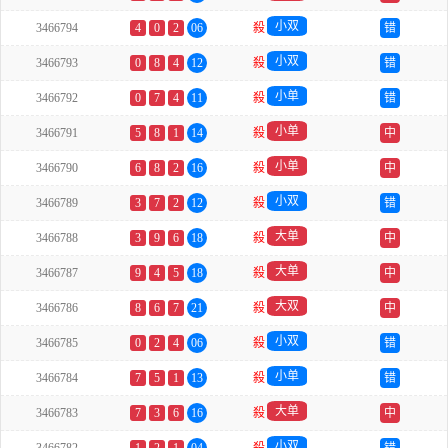
小双
3466794
4
0
2
06
殺
错
小双
3466793
0
8
4
12
殺
错
小单
3466792
0
7
4
11
殺
错
小单
3466791
5
8
1
14
殺
中
小单
3466790
6
8
2
16
殺
中
小双
3466789
3
7
2
12
殺
错
大单
3466788
3
9
6
18
殺
中
大单
3466787
9
4
5
18
殺
中
大双
3466786
8
6
7
21
殺
中
小双
3466785
0
2
4
06
殺
错
小单
3466784
7
5
1
13
殺
错
大单
3466783
7
3
6
16
殺
中
小双