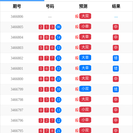
期号
号码
预测
结果
大双
3466806
---
殺
---
小单
3466805
2
1
3
06
殺
中
大单
3466804
8
0
6
14
殺
中
大双
3466803
5
8
0
13
殺
中
大单
3466802
1
7
7
15
殺
错
大单
3466801
1
6
8
15
殺
错
大双
3466800
8
9
6
23
殺
中
小双
3466799
3
1
6
10
殺
错
大双
3466798
1
5
9
15
殺
中
小双
3466797
0
7
6
13
殺
中
小单
3466796
3
2
7
12
殺
中
小双
3466795
6
7
8
21
殺
中