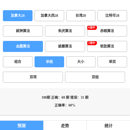
加拿大28
加拿大西28
台湾28
比特币28
弑神算法
朱厌算法
赤眼算法
血腥算法
披靡算法
软肋算法
组合
杀组
大小
单双
双项
双组
100期 正确：69 期 错误：31 期
正确率：69%
预测
走势
统计