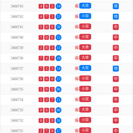
大双
3466743
4
8
2
14
殺
错
小双
3466742
4
7
1
12
殺
错
小双
3466741
5
6
9
20
殺
中
小双
3466740
7
0
8
15
殺
中
大单
3466739
2
8
3
13
殺
中
大单
3466738
7
4
7
18
殺
中
大双
3466737
7
2
5
14
殺
错
小双
3466736
9
6
0
15
殺
中
小单
3466735
1
0
5
06
殺
中
小双
3466734
1
3
7
11
殺
中
大单
3466733
0
6
0
06
殺
中
小双
3466732
6
1
9
16
殺
中
小双
3466731
2
7
8
17
殺
中