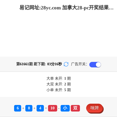
易记网址:28yc.com 加拿大28-pc开奖结果预测加拿大|加拿大28开奖结果预测官网|飞飞28加拿大在线预测_火热研究!
第
61661
期 距下期:
03
分
16
秒
广告开关：
大单
未开:
1
期
大双
未开:
2
期
小单
未开:
5
期
6
0
4
10
小
双
咪牌
+
+
=
-