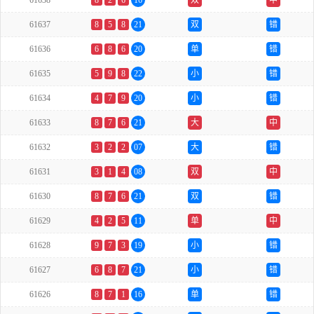
61638
8
2
6
16
双
中
61637
8
5
8
21
双
错
61636
6
8
6
20
单
错
61635
5
9
8
22
小
错
61634
4
7
9
20
小
错
61633
8
7
6
21
大
中
61632
3
2
2
07
大
错
61631
3
1
4
08
双
中
61630
8
7
6
21
双
错
61629
4
2
5
11
单
中
61628
9
7
3
19
小
错
61627
6
8
7
21
小
错
61626
8
7
1
16
单
错