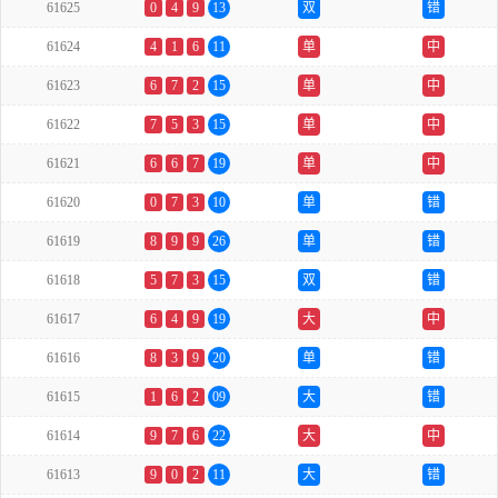
61625
0
4
9
13
双
错
61624
4
1
6
11
单
中
61623
6
7
2
15
单
中
61622
7
5
3
15
单
中
61621
6
6
7
19
单
中
61620
0
7
3
10
单
错
61619
8
9
9
26
单
错
61618
5
7
3
15
双
错
61617
6
4
9
19
大
中
61616
8
3
9
20
单
错
61615
1
6
2
09
大
错
61614
9
7
6
22
大
中
61613
9
0
2
11
大
错