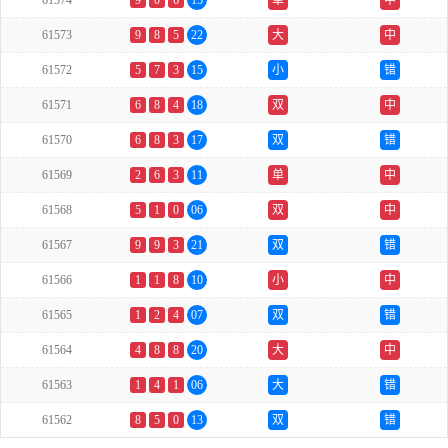
61574
9
0
6
15
单
中
61573
9
8
5
22
大
中
61572
5
7
3
15
小
错
61571
6
8
4
18
双
中
61570
6
8
3
17
双
错
61569
2
6
3
11
单
中
61568
5
1
0
06
双
中
61567
9
9
3
21
双
错
61566
1
1
8
10
小
中
61565
1
2
4
07
双
错
61564
4
8
8
20
大
中
61563
1
4
1
06
大
错
61562
8
5
0
13
双
错