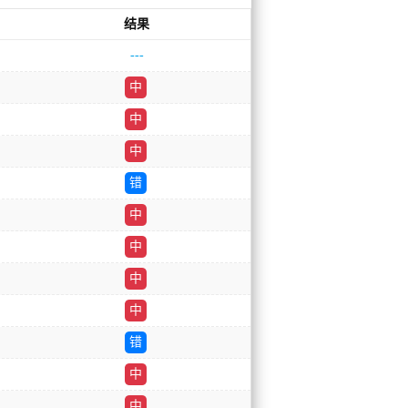
结果
---
中
中
中
错
中
中
中
中
错
中
中