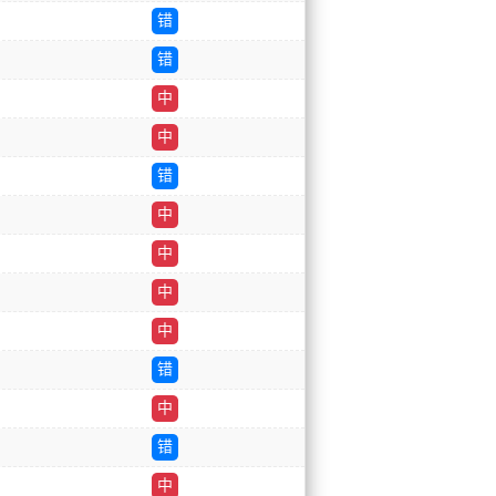
错
错
中
中
错
中
中
中
中
错
中
错
中