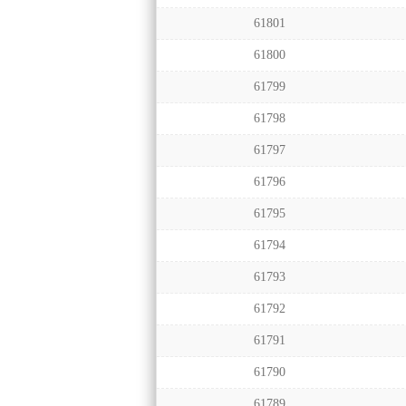
61801
61800
61799
61798
61797
61796
61795
61794
61793
61792
61791
61790
61789