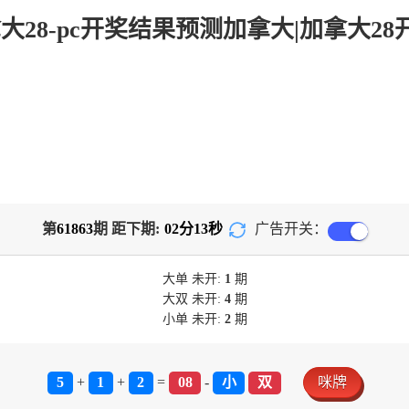
第
61863
期 距下期:
02
分
13
秒
广告开关：
大单
未开:
1
期
大双
未开:
4
期
小单
未开:
2
期
5
+
1
+
2
=
08
-
小
双
咪牌