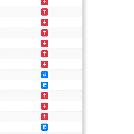
中
中
中
中
中
中
中
错
错
中
中
中
错