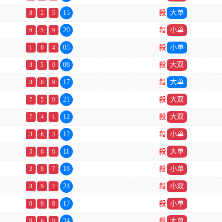
15
殺
大单
8
2
5
20
殺
小单
6
5
9
05
殺
小单
1
0
4
08
殺
大双
3
5
0
17
殺
大单
8
0
9
21
殺
大双
7
5
9
12
殺
大双
7
4
1
12
殺
小单
3
6
3
11
殺
大单
5
6
0
18
殺
小单
2
9
7
24
殺
小双
8
9
7
17
殺
小单
0
9
8
24
殺
大单
9
6
9