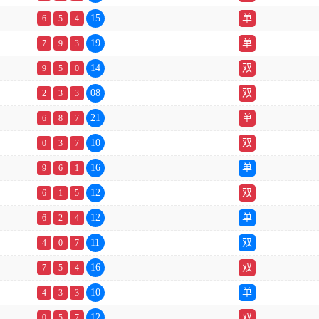
15
单
6
5
4
19
单
7
9
3
14
双
9
5
0
08
双
2
3
3
21
单
6
8
7
10
双
0
3
7
16
单
9
6
1
12
双
6
1
5
12
单
6
2
4
11
双
4
0
7
16
双
7
5
4
10
单
4
3
3
12
双
0
5
7