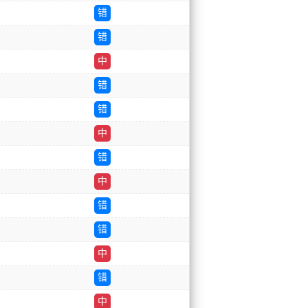
错
错
中
错
错
中
错
中
错
错
中
错
中