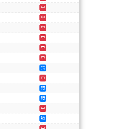
中
中
中
中
中
中
错
中
错
错
中
错
中