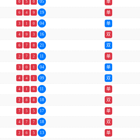
05
单
0
5
0
19
单
6
4
9
04
单
3
1
0
16
双
4
9
3
21
双
6
7
8
11
单
2
7
2
04
单
3
0
1
09
双
4
4
1
11
单
4
1
6
18
双
2
8
8
17
单
7
5
5
18
双
4
7
7
13
单
2
6
5