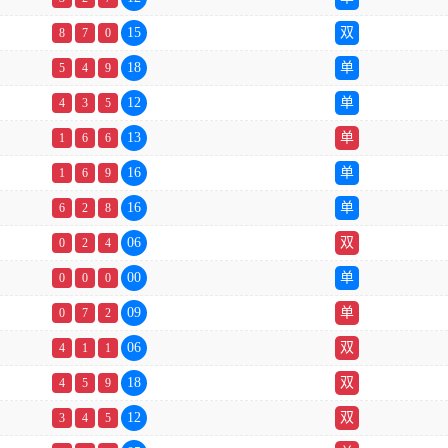
15
双
8
7
0
18
单
5
4
9
12
单
4
3
5
13
单
1
6
6
16
单
1
6
9
16
单
6
2
8
06
双
0
2
4
00
单
0
0
0
09
单
0
7
2
06
双
4
1
1
18
双
4
5
9
12
双
3
4
5