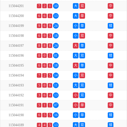
115044201
7
2
1
10
大
双
中
115044200
6
6
1
13
大
单
中
115044199
9
6
9
24
小
单
错
115044198
6
9
3
18
小
双
中
115044197
8
8
8
24
大
单
中
115044196
0
0
1
01
大
双
错
115044195
6
6
6
18
大
单
中
115044194
7
2
5
14
小
双
中
115044193
5
0
6
11
大
双
错
115044192
3
6
4
13
小
双
中
115044191
5
1
1
07
小
单
中
115044190
6
5
5
16
小
单
错
115044189
4
4
5
13
大
双
错