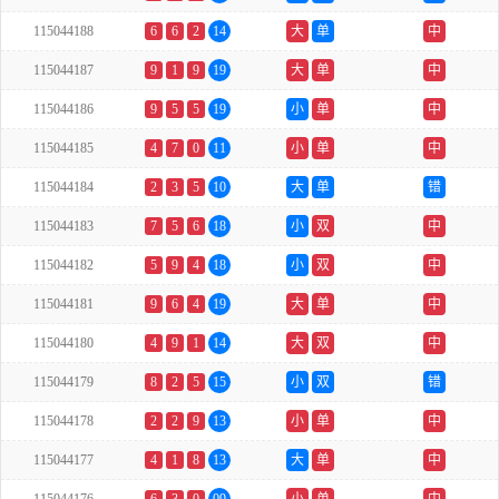
115044188
6
6
2
14
大
单
中
115044187
9
1
9
19
大
单
中
115044186
9
5
5
19
小
单
中
115044185
4
7
0
11
小
单
中
115044184
2
3
5
10
大
单
错
115044183
7
5
6
18
小
双
中
115044182
5
9
4
18
小
双
中
115044181
9
6
4
19
大
单
中
115044180
4
9
1
14
大
双
中
115044179
8
2
5
15
小
双
错
115044178
2
2
9
13
小
单
中
115044177
4
1
8
13
大
单
中