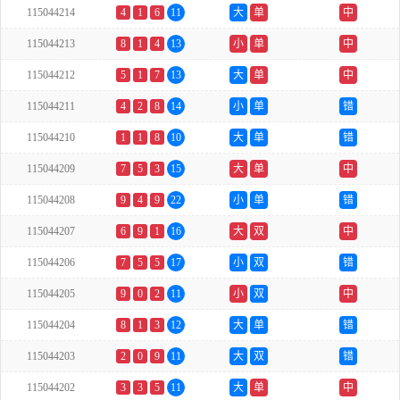
115044214
4
1
6
11
大
单
中
115044213
8
1
4
13
小
单
中
115044212
5
1
7
13
大
单
中
115044211
4
2
8
14
小
单
错
115044210
1
1
8
10
大
单
错
115044209
7
5
3
15
大
单
中
115044208
9
4
9
22
小
单
错
115044207
6
9
1
16
大
双
中
115044206
7
5
5
17
小
双
错
115044205
9
0
2
11
小
双
中
115044204
8
1
3
12
大
单
错
115044203
2
0
9
11
大
双
错
115044202
3
3
5
11
大
单
中