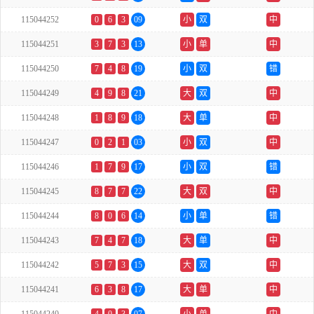
115044252
0
6
3
09
小
双
中
115044251
3
7
3
13
小
单
中
115044250
7
4
8
19
小
双
错
115044249
4
9
8
21
大
双
中
115044248
1
8
9
18
大
单
中
115044247
0
2
1
03
小
双
中
115044246
1
7
9
17
小
双
错
115044245
8
7
7
22
大
双
中
115044244
8
0
6
14
小
单
错
115044243
7
4
7
18
大
单
中
115044242
5
7
3
15
大
双
中
115044241
6
3
8
17
大
单
中