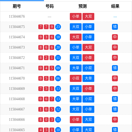
期号
号码
预测
结果
115044676
---
小单
大双
---
115044675
7
7
9
23
大双
小单
错
115044674
9
3
6
18
大双
小单
中
115044673
8
6
6
20
小单
大双
中
115044672
8
2
1
11
大双
小单
中
115044671
0
4
5
09
大单
小双
错
115044670
0
5
1
06
小双
大单
中
115044669
7
5
1
13
大双
小单
中
115044668
0
6
7
13
大单
小双
错
115044667
1
6
5
12
大双
小单
错
115044666
8
0
3
11
小单
大双
中
115044665
4
5
1
10
小单
大双
错