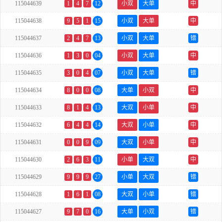
115044639
1
4
7
12
小双
大单
中
115044638
9
5
1
15
小双
大单
中
115044637
2
4
7
13
小双
大单
错
115044636
1
3
0
04
小双
大单
中
115044635
3
0
4
07
小双
大单
错
115044634
8
0
0
08
大单
小双
中
115044633
8
1
4
13
大双
小单
中
115044632
6
4
4
14
大双
小单
中
115044631
0
0
9
09
大双
小单
中
115044630
2
6
3
11
小单
大双
中
115044629
9
9
9
27
小单
大双
错
115044628
1
6
1
08
大双
小单
错
115044627
9
7
0
16
大单
小双
错