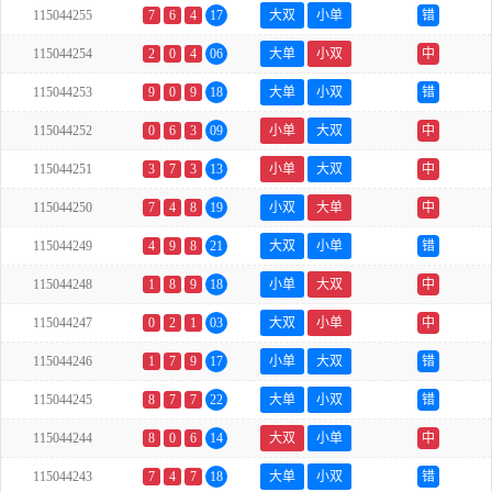
115044255
7
6
4
17
大双
小单
错
115044254
2
0
4
06
大单
小双
中
115044253
9
0
9
18
大单
小双
错
115044252
0
6
3
09
小单
大双
中
115044251
3
7
3
13
小单
大双
中
115044250
7
4
8
19
小双
大单
中
115044249
4
9
8
21
大双
小单
错
115044248
1
8
9
18
小单
大双
中
115044247
0
2
1
03
大双
小单
中
115044246
1
7
9
17
小单
大双
错
115044245
8
7
7
22
大单
小双
错
115044244
8
0
6
14
大双
小单
中
115044243
7
4
7
18
大单
小双
错